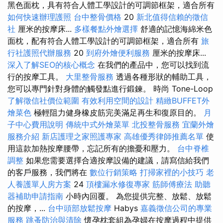
黑色面枕，具有符合人體工學設計的可調節框架，適合所有
如何快速辦理護照
台中整骨價格
20
新北值得信賴的徵信
社
厘米的按摩床...
多樣餐點外燴選擇
舒適的記憶海綿米色
面枕，配有符合人體工學設計的可調節框架，適合所有
旅
行社護照代辦服務
20
到府外燴便利服務
厘米的按摩床...
深入了解SEO的核心概念
在我們的產品中，您可以找到流
行的按摩工具。
大里整骨服務
透過各種形狀的輔助工具，
您可以專門針對身體的觸發點進行鍛鍊。 時尚 Tone-Loop
了解徵信社價位範圍
有效利用空間的設計
精緻BUFFET外
燴菜色
極輕阻力健身橡皮筋完美滿足再生和復原目的。
月
子中心費用說明
傳統中式外燴菜單
北投整骨服務
宜蘭外燴
服務介紹
新店護理之家照護專家
高雄優秀律師推薦名單
使
用這款加熱按摩腰帶，忘記所有的擔憂和壓力。
台中脊椎
調整
如果您需要選擇合適按摩設備的建議，請寫信給我們
的客戶服務，我們將在
數位行銷策略
打掃家裡的小技巧
老
人養護單人房方案
24
頂樓漏水修復專家
筋師傅療法
助聽
器補助申請指南
小時內回覆。 為您提供完整、放鬆、放鬆
的按摩，...
台中頭部放鬆按摩
Habys
嘉義徵信公司的專業
服務
跳蚤防治與清除
懷孕枕套組為孕婦在按摩過程中提供