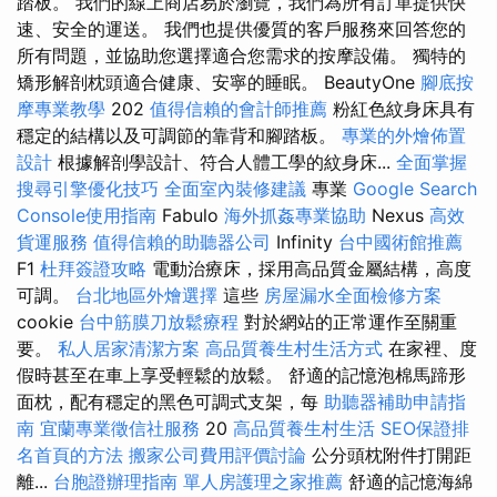
踏板。 我們的線上商店易於瀏覽，我們為所有訂單提供快
速、安全的運送。 我們也提供優質的客戶服務來回答您的
所有問題，並協助您選擇適合您需求的按摩設備。 獨特的
矯形解剖枕頭適合健康、安寧的睡眠。 BeautyOne
腳底按
摩專業教學
202
值得信賴的會計師推薦
粉紅色紋身床具有
穩定的結構以及可調節的靠背和腳踏板。
專業的外燴佈置
設計
根據解剖學設計、符合人體工學的紋身床...
全面掌握
搜尋引擎優化技巧
全面室內裝修建議
專業
Google Search
Console使用指南
Fabulo
海外抓姦專業協助
Nexus
高效
貨運服務
值得信賴的助聽器公司
Infinity
台中國術館推薦
F1
杜拜簽證攻略
電動治療床，採用高品質金屬結構，高度
可調。
台北地區外燴選擇
這些
房屋漏水全面檢修方案
cookie
台中筋膜刀放鬆療程
對於網站的正常運作至關重
要。
私人居家清潔方案
高品質養生村生活方式
在家裡、度
假時甚至在車上享受輕鬆的放鬆。 舒適的記憶泡棉馬蹄形
面枕，配有穩定的黑色可調式支架，每
助聽器補助申請指
南
宜蘭專業徵信社服務
20
高品質養生村生活
SEO保證排
名首頁的方法
搬家公司費用評價討論
公分頭枕附件打開距
離...
台胞證辦理指南
單人房護理之家推薦
舒適的記憶海綿