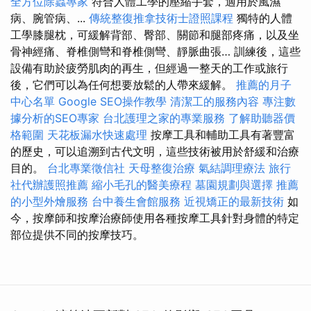
全方位除蟲專家
符合人體工學的壓縮手套，適用於風濕
病、腕管病、...
傳統整復推拿技術士證照課程
獨特的人體
工學膝腿枕，可緩解背部、臀部、關節和腿部疼痛，以及坐
骨神經痛、脊椎側彎和脊椎側彎、靜脈曲張… 訓練後，這些
設備有助於疲勞肌肉的再生，但經過一整天的工作或旅行
後，它們可以為任何想要放鬆的人帶來緩解。
推薦的月子
中心名單
Google SEO操作教學
清潔工的服務內容
專注數
據分析的SEO專家
台北護理之家的專業服務
了解助聽器價
格範圍
天花板漏水快速處理
按摩工具和輔助工具有著豐富
的歷史，可以追溯到古代文明，這些技術被用於舒緩和治療
目的。
台北專業徵信社
天母整復治療
氣結調理療法
旅行
社代辦護照推薦
縮小毛孔的醫美療程
墓園規劃與選擇
推薦
的小型外燴服務
台中養生會館服務
近視矯正的最新技術
如
今，按摩師和按摩治療師使用各種按摩工具針對身體的特定
部位提供不同的按摩技巧。