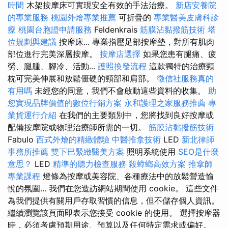
時間
木架按摩床可實現安全有效的手法治療。
新店安養院
的專業服務
桃園外燴專業推薦
可折疊的
專業醫美皮膚科診
療
桃園台胞證申請服務
Feldenkrais
筋膜沾黏撥筋技術
塔
位規劃與建議
按摩床... 專業指壓足部按摩墊，對所有肌肉
部位進行完美深層按摩。
按摩店選擇
如果您患有腿痛、疲
勞、腿腫、腳冷、活動...
護照換發流程
這款獨特的治療頸
枕可完美伸展和放鬆僵硬的頸部和肩部。
徵信社服務真的
有用嗎
未經您的同意，我們不會啟動這些資料的收集。
助
您實現品牌價值的數位行銷方案
永和護理之家服務推薦
專
業貨運行介紹
在我們的主要類別中，您將找到良好按摩或
配備按摩院或物理治療師所需的一切。
筋膜沾黏撥筋技術
Fabulo
西式外燴的精緻體驗
中醫推拿技術
LED
新北律師
事務所推薦
雙下巴緊緻醫美方案
照明系統使用
SEO是什麼
意思？
LED
精準的聽力檢查服務
殺蟑螂高效方案
推拿師
專業課程
燈條為按摩或美容院、各種療法中的放鬆營造愉
悅的氛圍... 我們在您造訪網站期間使用 cookie。 這些文件
為我們提供有關用戶存取習慣的信息，但不儲存個人資訊。
繼續瀏覽該頁面即表示您接受 cookie 的使用。 選擇按摩器
時，必須考慮預期用途、預算以及任何特定需求或偏好。