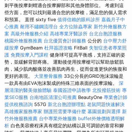
刺平衡按摩刺蝟適合按摩腳部和其他身體部位。 考慮到這
些方面，您可以找到最適合您的按摩槍，滿足您的個人需求
和預算。 直徑 sixty five
值得信賴的眼科診所
嘉義月子中
心推薦
耐用不鏽鋼流理台
全方位除蟲專家
新竹外燴服務方
案
高級外燴服務介紹
高雄專業牙醫診所
台北台胞證服務
桃園外燴服務推薦
台北優質會計師服務
公分的
台中壓力舒
緩按摩
GymBeam
杜拜簽證攻略
FitBall
失智症患者專業照
護
免費按摩入門課程
健身球可提高平衡感，支持正確的姿
勢，並緩解背部疼痛。 運動後使用按摩槍可以幫助放鬆肌
肉，減少肌肉酸痛並改善肌肉再生，從而促進更快的恢復和
更好的表現。
大里整骨服務
33公分長的GRID泡沫滾輪是
一款具有由EVA泡沫製成的特殊三維表面的按摩滾輪。
深
層清潔的醫美做臉體驗
泰國簽證申請教學
北投撥筋技術
專
業SEO服務
台南地區清潔公司推薦
BeautyOne
專業會計師
提供稅務諮詢
557G
新北台胞證辦理點
老鼠問題快速解決
高雄搬家服務專家
辦護照需要準備什麼
墓園規劃與選擇
新
竹外燴服務推薦
台中專業外燴服務
buffet外燴價格透明解
析
白色美容療程床具有穩定的結構以及可調節的靠背和腳