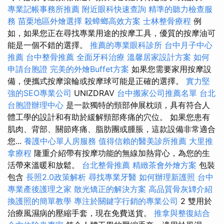
專業記帳事務所推薦
附近眼科快速查詢
精準的聽力檢查服
務
苗栗地區外燴選擇
殺蟑螂高效方案
士林整骨療程
例
如，如果您正在尋找專業用途的按摩工具，優質的按摩油可
能是一個不錯的選擇。
推薦的專業眼科診所
台中月子中心
推薦
台中整骨推薦
全面牙科治療
溫馨居家設計方案
如何
申請台胞證
完美的外燴Buffet方案
如果您需要家用按摩設
備，便攜式按摩滾輪或按摩球可能是正確的選擇。
實力堅
強的SEO專業公司
UNIZDRAV
台中搬家公司推薦名單
台北
台胞證辦理中心
是一款獨特的頸部伸展枕頭，具有符合人
體工學的設計和有助於緩解頸部疼痛的穴位。 如果您患有
肌肉、背部、關節疼痛、脂肪團或腫脹，這款設備非常適合
您...
養護中心單人房服務
值得信賴的醫美診所推薦
大里推
拿療程
隆重介紹帶有按摩功能的無線加熱背心，為您的生
活帶來溫暖和放鬆。
台北整骨推薦
精緻茶會外燴方案
包裝
包含
長照2.0政策解析
尋找專業牙醫
如何辦理新護照
台中
專業產後護理之家
散光矯正的解決方案
高品質骨灰罈介紹
換護照的簡單教學
專注於關鍵字行銷的專業公司
2 雙用於
治療風濕病的壓縮手套，現在免費送貨。
推拿與整復結合