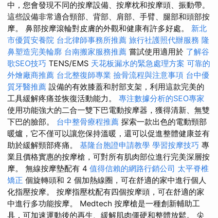
中，您會發現不同的按摩設備、按摩枕和按摩頭、振動帶。
這些設備非常適合頸部、背部、肩部、手臂、腿部和頭部按
摩。 鼻部按摩滾輪對皮膚的外觀和健康有許多好處。
新北
市優質安養院
台北律師事務所推薦
旅行社護照代辦服務
隆
鼻塑造完美輪廓
台南搬家服務推薦
嘗試使用適用於
了解谷
歌SEO技巧
TENS/EMS
天花板漏水的緊急處理方案
可靠的
外燴廠商推薦
台北整復師專業
撿骨流程與注意事項
台中優
質牙醫推薦
設備的有效膝蓋和肘部支架，利用這款完美的
工具緩解疼痛並恢復活動能力。
專注數據分析的SEO專家
使用功能強大的二合一雙下巴電動按摩器，獲得清新、無雙
下巴的臉部。
台中整骨療程推薦
探索一款出色的電動頸部
暖爐，它不僅可以讓您保持溫暖，還可以促進整體健康並有
助於緩解頸部疼痛。
基隆台胞證申請教學
學習按摩技巧
專
業且價格實惠的按摩槍，可對所有肌肉部位進行完美深層按
摩。 無線按摩墊配有 4
值得信賴的網路行銷公司
太平脊椎
矯正
個旋轉頭和 2 個加熱線圈，可在舒適的家中進行個人
化指壓按摩。 按摩指壓枕配有四個按摩頭，可在舒適的家
中進行多功能按摩。 Medtech 按摩槍是一種創新輔助工
具，可加速運動後的再生、緩解肌肉僵硬和整體放鬆。 尖