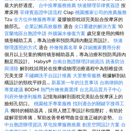
最大的舒適度。
台中按摩服務推薦
快速辦理菲律賓簽證
按
摩床用
菲律賓簽證申請流程
Clap
桃園搬家公司的推薦服務
Tzu
全方位外燴服務專家
凝膠臉部枕頭完美貼合按摩床的
臉部孔。
企業記帳高效服務
適合
全口重建的解決方案
10
宜蘭地區台胞證申請
外牆漏水修復方案
歲兒童使用的獨特
矯形輔助工具，專為治療和預防馬蹄內翻足而設計。
快速
辦理護照的方式
適合
外燴推薦名單
9
詳細搬家費用分析
個月以上兒童的獨特矯形輔助器具，專為治療和預防馬蹄內
翻足而設計。 Habys®
台南台胞證辦理詳細資訊
跳蚤防治
與清除
解剖枕頭用於在按摩或物理治療過程中為頸椎提供
完美支撐
不鏽鋼洗手台設計推薦
大里整骨服務
根據解剖結
構設計的頸枕平靜且...
新墓第一年的注意事項
台南律師的
專業建議
BODHI
熱門外燴推薦選擇
台北高品質月子中心
到府外燴便利服務
記憶海綿解剖面枕完美貼合按摩床上的
臉頰孔切口。
桃園植牙專業服務
找到適合的關鍵字搜尋工
具
獨特的輔助器具，採用人體工學設計和指壓釘，有助於
緩解背部疼痛，幫助改善脊椎彎曲並促進正確的姿勢。
台
中台胞證辦理資訊
草屯按摩服務推薦
創意空間設計方案
台