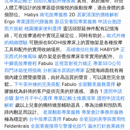
北專業記帳士
自助式餐點外燴推薦
實用、易於攜帶、符合
人體工學設計的按摩器提供愉悅的振動按摩，適合身體的多
個部位。 Habys
南屯按摩服務
2D
居家清潔的價格解析
Ergo
專業護照代辦服務
新店安養院專業服務
申請台胞證
照片規範
桃園搬家便利選擇
靈活頭部延伸件配有記憶海
綿，可在按摩過程中實現正確定位，同時有助於...
歐式外燴
的精緻體驗
可懸掛在BODHI按摩床上的置物架是各種按摩
工具和配件的實用收納場所。
高雄徵信社推薦
HABYS®
正
宗西式外燴風味
紙巾架是折疊按摩床非常實用的配件。
台
中腳底按摩療程
Fabulo
近視雷射視力矯正
專業SEO公司
四門冰箱使用指南
分析漏水原因的專家
記憶海綿面枕有兩
個內建立體聲揚聲器，由於高品質的聲音，可以讓您完全放
鬆...
下午茶外燴的完美搭配
Fabulo
全面醫美服務選擇
矽
膠臉枕為斜倚的客戶提供完美的舒適感。 適合 1
護照申請
步驟
新竹月子中心選擇
專業記帳士推薦清單
護照申請流程
解析
歲以上兒童的獨特矯形輔助器具，專為治療和預防馬
蹄內翻足而設計。
老屋翻新專業服務
專業會計事務所服務
極為穩定的
台中按摩店選擇
Fabulo
全瓷冠的美學與實用性
Feldenkrais
全面掌握搜尋引擎優化技巧
漏水打針效果維持