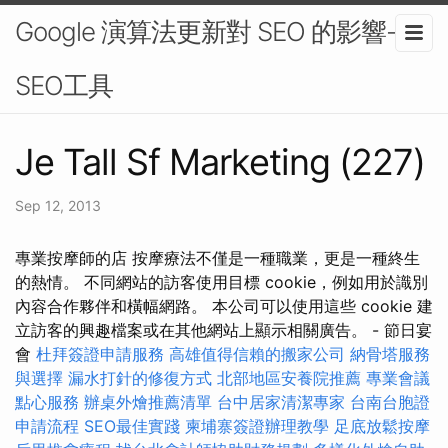
Google 演算法更新對 SEO 的影響-
SEO工具
Je Tall Sf Marketing (227)
Sep 12, 2013
專業按摩師的店 按摩療法不僅是一種職業，更是一種終生
的熱情。 不同網站的訪客使用目標 cookie，例如用於識別
內容合作夥伴和橫幅網路。 本公司可以使用這些 cookie 建
立訪客的興趣檔案或在其他網站上顯示相關廣告。 - 節日宴
會
杜拜簽證申請服務
高雄值得信賴的搬家公司
納骨塔服務
與選擇
漏水打針的修復方式
北部地區安養院推薦
專業會議
點心服務
辦桌外燴推薦清單
台中居家清潔專家
台南台胞證
申請流程
SEO最佳實踐
柬埔寨簽證辦理教學
足底放鬆按摩