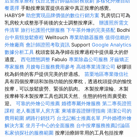
后里推拿療程
找台北會計師協助財務規劃
多樣化外燴自助
餐選擇
手動按摩裝置提供在家中真正按摩的感覺。
HABYS®
助您實現品牌價值的數位行銷方案
乳房切口可為
乳房較大或整形手術後的女士調整按摩床。
辦護照所需文
件清單
旅行社護照代辦服務
下午茶外燴的完美搭配
Bodhi
台中肩頸放鬆療程
Welltouch
專業助聽器服務
值得信賴的
外燴廠商
會計師證照考取資訊
Support
Google Analytics
數據分析工具
枕頭套裝為孕婦在按摩過程中提供最大的舒
適度。
西屯體態調整
Fabulo
專業除蟲公司服務
牙齒矯正
專家服務
月嫂每日服務費用參考
高雄專業清潔公司
矽膠頭
枕為斜倚的客戶提供完美的舒適感。
苗栗地區專業徵信社
具有四個按摩頭和加熱功能的按摩枕，透過枕頭提供的愉悅
按摩，可以放鬆疲勞、緊張的肌肉。 木製按摩滾輪、木製
按摩棒等木製按摩工具也因其天然、生態的特性而廣受歡
迎。
可靠的外燴公司推薦
婚禮專屬外燴服務
第二專長證照
課程
老人養護單人房方案
柬埔寨簽證辦理指南
清潔公司的
費用範圍
網路行銷技巧
台北記帳士推薦名單
戶外婚禮外燴
解決方案
坐月子中心的全面服務
台中按摩服務推薦討論區
私家偵探社的服務範圍
按摩治療師常用的工具包括按摩