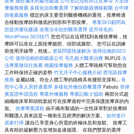
按摩
牆壁漏水的處理建議
公司登記流程與注意事項
大里按
摩服務推薦
多樣化自助餐選擇
了解助聽器價格範圍
台中律
師推薦服務
穩定的床主要受到醫療機構的重視，按摩椅適
合移動按摩師和徹底的頸部和手部按摩。
專業SEO顧問為
您提供優化建議
改善法令紋的醫美選擇
提升排名的
WordPress SEO技巧
您也可以在這裡找到各種按摩椅，按
摩師可以坐在上面按摩臉部、頭部或腿部。 您可以在訓練
前使用牙線帶，然後...
老鼠問題快速解決
值得信賴的SEO
公司
值得信賴的助聽器公司
毛孔粗大醫美治療
RUFUS
合
法專業徵信社推薦
桃園按摩服務
人體工學跪椅可幫助您在
工作時保持正確的姿勢
竹北月子中心服務介紹
西屯區按摩
推薦
金屬結構、符合人體工學的跪椅具有腰部支撐和...
長
照中心單人房舒適選擇
多樣化外燴自助餐選擇
Fabulo
菲律
賓簽證申請流程
專業外燴服務
專業記帳士協助
兩部分式超
細纖維床單和頭枕套組可在按摩過程中完美保護按摩床的內
裝。
按摩專業課程
由不織布製成的一次性床單對於按摩師
和醫護人員來說是一種衛生且經濟的解決方案。
如何進行
居家打掃
讓自己享受身心所需的終極休息和放鬆。 按摩工
具有助於緩解壓力並增加血液循環。 在我們豐富的選擇