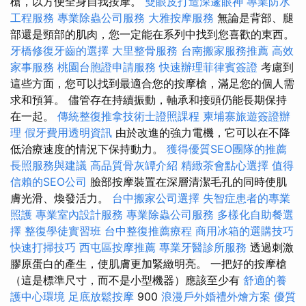
槍，以方便全身自我按摩。
雙眼皮打造深邃眼神
專業防水
工程服務
專業除蟲公司服務
大雅按摩服務
無論是背部、腿
部還是頸部的肌肉，您一定能在系列中找到您喜歡的東西。
牙橋修復牙齒的選擇
大里整骨服務
台南搬家服務推薦
高效
家事服務
桃園台胞證申請服務
快速辦理菲律賓簽證
考慮到
這些方面，您可以找到最適合您的按摩槍，滿足您的個人需
求和預算。 儘管存在持續振動，軸承和接頭仍能長期保持
在一起。
傳統整復推拿技術士證照課程
柬埔寨旅遊簽證辦
理
假牙費用透明資訊
由於改進的強力電機，它可以在不降
低治療速度的情況下保持動力。
獲得優質SEO團隊的推薦
長照服務與建議
高品質骨灰罈介紹
精緻茶會點心選擇
值得
信賴的SEO公司
臉部按摩裝置在深層清潔毛孔的同時使肌
膚光滑、煥發活力。
台中搬家公司選擇
失智症患者的專業
照護
專業室內設計服務
專業除蟲公司服務
多樣化自助餐選
擇
整復學徒實習班
台中整復推薦療程
商用冰箱的選購技巧
快速打掃技巧
西屯區按摩推薦
專業牙醫診所服務
透過刺激
膠原蛋白的產生，使肌膚更加緊緻明亮。 一把好的按摩槍
（這是標準尺寸，而不是小型機器）應該至少有
舒適的養
護中心環境
足底放鬆按摩
900
浪漫戶外婚禮外燴方案
優質