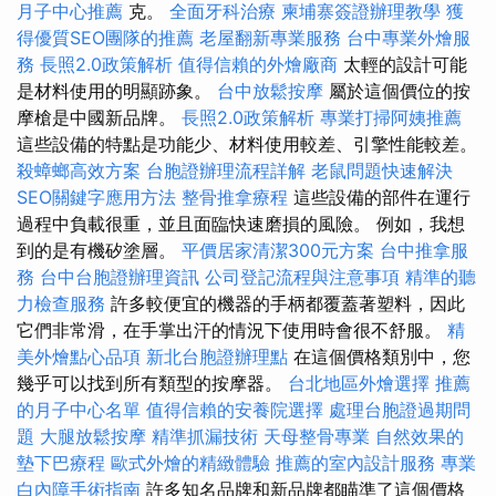
月子中心推薦
克。
全面牙科治療
柬埔寨簽證辦理教學
獲
得優質SEO團隊的推薦
老屋翻新專業服務
台中專業外燴服
務
長照2.0政策解析
值得信賴的外燴廠商
太輕的設計可能
是材料使用的明顯跡象。
台中放鬆按摩
屬於這個價位的按
摩槍是中國新品牌。
長照2.0政策解析
專業打掃阿姨推薦
這些設備的特點是功能少、材料使用較差、引擎性能較差。
殺蟑螂高效方案
台胞證辦理流程詳解
老鼠問題快速解決
SEO關鍵字應用方法
整骨推拿療程
這些設備的部件在運行
過程中負載很重，並且面臨快速磨損的風險。 例如，我想
到的是有機矽塗層。
平價居家清潔300元方案
台中推拿服
務
台中台胞證辦理資訊
公司登記流程與注意事項
精準的聽
力檢查服務
許多較便宜的機器的手柄都覆蓋著塑料，因此
它們非常滑，在手掌出汗的情況下使用時會很不舒服。
精
美外燴點心品項
新北台胞證辦理點
在這個價格類別中，您
幾乎可以找到所有類型的按摩器。
台北地區外燴選擇
推薦
的月子中心名單
值得信賴的安養院選擇
處理台胞證過期問
題
大腿放鬆按摩
精準抓漏技術
天母整骨專業
自然效果的
墊下巴療程
歐式外燴的精緻體驗
推薦的室內設計服務
專業
白內障手術指南
許多知名品牌和新品牌都瞄準了這個價格