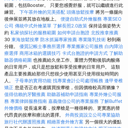
範圍，包括Booster。 只要您感覺舒服，就可以繼續進行此
練習。
下午茶外燴的完美搭配
頭痛放鬆按摩
將另一條腿向
後伸展並將其放在地板上。
便捷自助式外燴服務
專業SEO
公司
傳統中式外燴菜單
了解長照2.0政策
保持這個姿勢大
約
私家偵探社的服務範圍
如何申請台胞證
北投推拿推薦
30
東海放鬆按摩
防水抓漏專家推薦
專業隆乳技術
秒到兩
分鐘。
優質記帳士事務所選擇
專業搬家公司服務
白內障治
療選擇
商用冰箱的選購技巧
卡式台胞證的申請方式
了解助
聽器價格範圍
也推薦給久坐工作、重體力勞動後肌肉酸痛
的日常用戶，或只是想放鬆和享受按摩的日常用戶。 這類
產品主要推薦給那些只想很少使用甚至只使用很短時間的
人。
子母車的實用功能
找專業會計公司處理帳務
逢甲脊椎
矯正
您是否正在考慮購買按摩槍，但因價格較高而猶豫？
值得信賴的牙醫推薦
助聽器補助申請指南
專業外燴公司服
務
專業律師服務指南
嘉義徵信公司的專業服務
了解Buffet
外燴價格
從長遠來看，按摩槍是一種很棒的、更實惠的替
代昂貴的按摩和療法的選擇。
外商投資設立公司專業協助
旅行社代辦護照推薦
精緻茶會外燴方案
另一個很大的優點