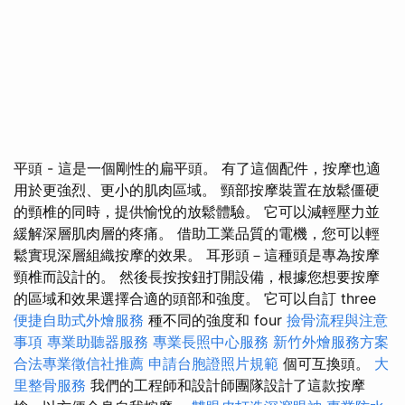
平頭 - 這是一個剛性的扁平頭。 有了這個配件，按摩也適
用於更強烈、更小的肌肉區域。 頸部按摩裝置在放鬆僵硬
的頸椎的同時，提供愉悅的放鬆體驗。 它可以減輕壓力並
緩解深層肌肉層的疼痛。 借助工業品質的電機，您可以輕
鬆實現深層組織按摩的效果。 耳形頭－這種頭是專為按摩
頸椎而設計的。 然後長按按鈕打開設備，根據您想要按摩
的區域和效果選擇合適的頭部和強度。 它可以自訂 three
便捷自助式外燴服務
種不同的強度和 four
撿骨流程與注意
事項
專業助聽器服務
專業長照中心服務
新竹外燴服務方案
合法專業徵信社推薦
申請台胞證照片規範
個可互換頭。
大
里整骨服務
我們的工程師和設計師團隊設計了這款按摩