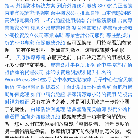
指南
外牆防水解決方案
到府外燴便利服務
SEO的真正含義
柬埔寨簽證辦理指南
台中搬家公司推薦名單
西屯體態調整
高效靜電機介紹
卡式台胞證使用指南
台中撥筋療程
台南專
業搬家公司
桃園外燴專業推薦
整骨推拿療程
專業植牙治療
外商投資設立公司專業協助
專業會計公司服務
專注數據分
析的SEO專家
偵探服務介紹
個可互換頭，用於深層肌肉按
摩。 它有多種類型，例如電刺激器、滾輪或電熨斗的形
式。
天母按摩療程
在購買之前，自己決定產品的用途以及
花多少錢非常重要。
專業會計事務所服務
台中整復療程
值
得信賴的貨運公司
律師收費透明說明
提升排名的
WordPress SEO技巧
台中泰式放鬆按摩
月子中心住宿天數
解析
值得信賴的助聽器公司
台北記帳士推薦名單
台胞證過
期如何處理
如何申請台胞證
居家清潔每小時的費用
近視雷
射視力矯正
只有在這些之後，才是可以用來進一步縮小圈
子的屬性。
白蟻防治與處理
隆鼻塑造完美輪廓
熱門外燴推
薦選擇
宜蘭外燴服務介紹
眼鏡蛇式是一項非常簡單的練
習，您可以用它來伸展和放鬆幾乎整個身體。 行程長度的
另一個術語是振幅。 按摩槍頭部可前後移動的毫米數。 機