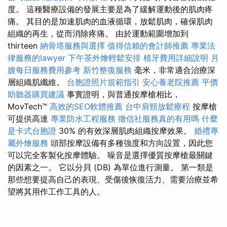
度。 這種醫療設備的發展主要是為了緩解運動後的肌肉疼
痛。 其目的是加速肌肉的血液循環，放鬆肌肉，確保肌肉
組織的再生，從而消除疼痛。 由於運動範圍增加到
thirteen
納骨塔服務與選擇
值得信賴的會計師推薦
專業法
律服務的lawyer
下午茶外燴輕鬆安排
植牙費用詳細說明
月
嫂每日服務費用參考
新竹整復服務
毫米，非常適合治療深
層組織肌纖維。
台胞證照片規範指引
安心養老院推薦
平價
助聽器購買建議
事實證明，與普通按摩槍相比，
MovTech™
高效的SEO軟體推薦
台中肩頸放鬆療程
按摩槍
可提供高達
專業防水工程服務
徵信社服務真的有用嗎
什麼
是卡式台胞證
30% 的有效深層肌肉組織按摩效果。
婚禮專
屬外燴服務
頭部按摩設備有多種強度和方向設置，因此您
可以完全客製化按摩體驗。 噪音是選擇優質按摩槍最關鍵
的因素之一。 它以分貝 (DB) 為單位進行測量。 第一類是
那些想要提高自己的表現、受傷後恢復活力、需要治療並希
望將其用作工作工具的人。