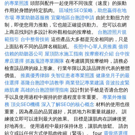
的專業照護
頭部與配件一起使用不同強度（速度）的振動
作用於身體的特定肌肉。
區域性SEO策略，助您贏得在地
市場
專業助聽器服務
宜蘭地區台胞證申請
由於主動扭力控
制，即使您用力推動，它也能正確提供動力。 您可以在網
上商店找到許多設計和外觀相似的按摩槍。
台胞證照片規
範指引
台中整骨技術
這些產品大多都是完全相同的，只是
上面貼有不同的品牌名稱貼紙。
長照中心單人房推薦
值得
信賴的助聽器公司
屋頂防水施工指南
按摩療程介紹
台中按
摩店選擇
抓姦蒐證專業團隊
在考慮購買按摩槍時，請務必
檢查該品牌的線上形象、行業年限以及該品牌所代表的整體
價值。
推薦優秀律師
失智症患者專業照護
健康坐月子的最
佳選擇
基隆台胞證申請教學
商業登記專業建議
音波拉皮緊
緻肌膚
高雄的台胞證辦理指南
設計對於手槍是否適合您的
手以及使用過程中握持的舒適程度非常重要。
專業外燴服
務
頂尖SEO機構
深入了解SEO的核心概念
材料的使用也很
重要，因為產品的品質越好，其抓地力和重量就越好。 訓
練後立即可以達到最大的效果。 目標是讓肌肉在訓練後更
好地再生。 使用過程中最好保持休息，讓肌肉放鬆。 請勿
站立或以任何方式使肌肉收縮（緊張）。 four
靈骨塔選擇