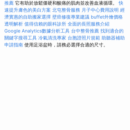
推薦
它有助於放鬆僵硬和酸痛的肌肉並改善血液循環。
快
速提升膚色的美白方案
北屯整骨服務
月子中心費用說明
經
濟實惠的自助搬家選擇
壁癌修復專業建議
buffet外燴價格
透明解析
值得信賴的眼科診所
全面的長照服務介紹
Google Analytics數據分析工具
台中整骨推薦
找到適合的
關鍵字搜尋工具
冷氣清洗專家
台胞證照片規範
助聽器補助
申請指南
使用足浴盆時，請務必選擇合適的尺寸。