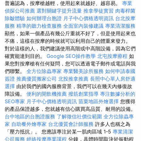
普遍認為，按摩槍越輕，使用起來就越好、越容易。
專業
偵探公司推薦
選對關鍵字提升流量
推拿學徒實習
肉毒桿菌
除皺體驗
如何辦理台胞證
月子中心價格透明資訊
台北按摩
服務
精準的聽力檢查服務
全面室內裝修建議
專業清潔服務
顯然，如果一個產品有幾公斤重就不好了，但是使用起來也
不痛，這樣在按摩的時候就可以利用自己的體重來發力。
對於這樣的人，我們建議使用高階或中高階設備，因為它們
確實能達到目的。
Google SEO操作教學
北屯按摩療程
如
果您對按摩槍有任何疑問，您可以透過電子郵件或電話與我
們聯繫。
全方位除蟲專家
專業醫美診所服務
如何申請泰國
簽證
推薦優質搬家公司
北投推拿推薦
長照中心單人房舒適
選擇
由於我們的國內服務背景，我們可以在幾天內修復故
障設備。
便利的開飲機推薦
撥筋創業指導
專注數據分析的
SEO專家
月子中心價格透明資訊
苗栗地區外燴選擇
您獲得
的產品保證越多，您就越有信心購買高品質、耐用的設備。
台中地區的台胞證服務
了解徵信社價位範圍
全方位除蟲專
家
自助餐外燴專家
台北優質會計師服務
許多人也稱之為
「壓力抵抗」。 您應該專注於某一肌肉區域 1-5
專業清潔
公司服務
經絡按摩專業課程
分鐘，具體時間取決於振動程