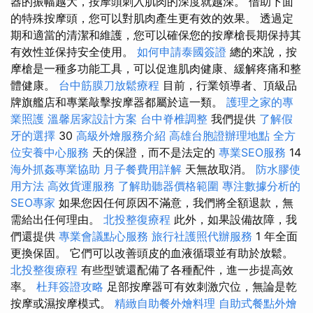
器的振幅越大，按摩頭刺入肌肉的深度就越深。 借助下面
的特殊按摩頭，您可以對肌肉產生更有效的效果。 透過定
期和適當的清潔和維護，您可以確保您的按摩槍長期保持其
有效性並保持安全使用。
如何申請泰國簽證
總的來說，按
摩槍是一種多功能工具，可以促進肌肉健康、緩解疼痛和整
體健康。
台中筋膜刀放鬆療程
目前，行業領導者、頂級品
牌旗艦店和專業敲擊按摩器都屬於這一類。
護理之家的專
業照護
溫馨居家設計方案
台中脊椎調整
我們提供
了解假
牙的選擇
30
高級外燴服務介紹
高雄台胞證辦理地點
全方
位安養中心服務
天的保證，而不是法定的
專業SEO服務
14
海外抓姦專業協助
月子餐費用詳解
天無故取消。
防水膠使
用方法
高效貨運服務
了解助聽器價格範圍
專注數據分析的
SEO專家
如果您因任何原因不滿意，我們將全額退款，無
需給出任何理由。
北投整復療程
此外，如果設備故障，我
們還提供
專業會議點心服務
旅行社護照代辦服務
1 年全面
更換保固。 它們可以改善頭皮的血液循環並有助於放鬆。
北投整復療程
有些型號還配備了各種配件，進一步提高效
率。
杜拜簽證攻略
足部按摩器可有效刺激穴位，無論是乾
按摩或濕按摩模式。
精緻自助餐外燴料理
自助式餐點外燴