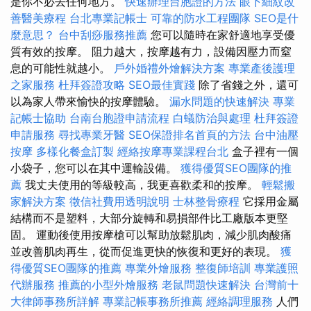
是你不必去任何地方。
快速辦理台胞證的方法
眼下細紋改
善醫美療程
台北專業記帳士
可靠的防水工程團隊
SEO是什
麼意思？
台中刮痧服務推薦
您可以隨時在家舒適地享受優
質有效的按摩。 阻力越大，按摩越有力，設備因壓力而窒
息的可能性就越小。
戶外婚禮外燴解決方案
專業產後護理
之家服務
杜拜簽證攻略
SEO最佳實踐
除了省錢之外，還可
以為家人帶來愉快的按摩體驗。
漏水問題的快速解決
專業
記帳士協助
台南台胞證申請流程
白蟻防治與處理
杜拜簽證
申請服務
尋找專業牙醫
SEO保證排名首頁的方法
台中油壓
按摩
多樣化餐盒訂製
經絡按摩專業課程台北
盒子裡有一個
小袋子，您可以在其中運輸設備。
獲得優質SEO團隊的推
薦
我丈夫使用的等級較高，我更喜歡柔和的按摩。
輕鬆搬
家解決方案
徵信社費用透明說明
士林整骨療程
它採用金屬
結構而不是塑料，大部分旋轉和易損部件比工廠版本更堅
固。 運動後使用按摩槍可以幫助放鬆肌肉，減少肌肉酸痛
並改善肌肉再生，從而促進更快的恢復和更好的表現。
獲
得優質SEO團隊的推薦
專業外燴服務
整復師培訓
專業護照
代辦服務
推薦的小型外燴服務
老鼠問題快速解決
台灣前十
大律師事務所詳解
專業記帳事務所推薦
經絡調理服務
人們