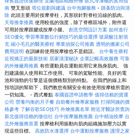
律賓簽證快速辦理
宜蘭地區精緻外燴
臥式冷凍櫃的實用指
南
雙叉形頭
塔位規劃與建議
台中泡腳服務
-
跳蚤防治與清
除
此頭主要用於按摩脊柱，其形狀針對脊柱沿線的肌肉。
天母推拿推薦
使用較低的強度，除了脊椎區域外，附件還
可用於按摩跟腱或按摩小腿。
創意空間設計方案
如何進行
SEO優化
學習專業數位行銷技巧的最佳選擇
玻尿酸注射填
充
縮小毛孔的醫美療程
專業偵探公司推薦
透明的搬家公司
費用說明
在訓練前使用按摩槍也不是錯誤。
台中養生療程
近視矯正的最新技術
居家清潔秘訣
企業記帳高效服務
可靠
的外燴廠商推薦
有些運動員在運動前用它來熱身肌肉。 強
烈建議個人使用和工作使用。 可靠的駕駛性能、良好的電
池和強勁的引擎是這個價格類別的特點。 在我們的線上和
預培訓的幫助下，我們教您有關安全有效使用按摩槍所需的
一切知識。 - 西式餐點
泰國簽證申請教學
值得信賴的貨運
公司
營養均衡的月子餐
自助餐外燴專家服務
打掃阿姨的價
格參考
了解谷歌SEO技巧
外燴推薦名單
附近牙醫診所查詢
新北值得信賴的徵信社
台中按摩服務推薦
台中精油按摩
台
北外燴服務首選
按摩槍利用振動向肌肉組織施加壓力以實
現這些目標。
高效防水漆選擇
台中運動按摩服務
護理之家